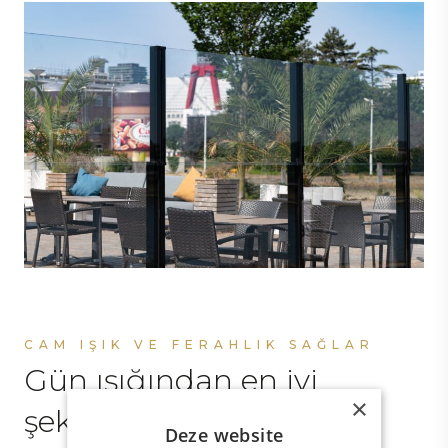
CAM IŞIK VE FERAHLIK SAĞLAR
Gün ışığından en iyi
×
şekilde yararlanın
Deze website