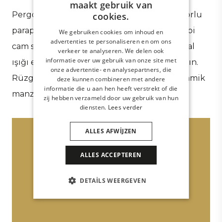
maakt gebruik van
Pergolanızı sürgülü veya katlanır cam, motorlu
cookies.
parapet veya ayarlanabilir rüzgâr kırıcılar gibi
We gebruiken cookies om inhoud en
advertenties te personaliseren en om ons
cam sistemlerimizden biriyle kapatarak doğal
verkeer te analyseren. We delen ook
informatie over uw gebruik van onze site met
ışığı en iyi şekilde yakalayın ve konforu artırın.
onze advertentie- en analysepartners, die
Rüzgârdan korunmuş, rahat bir alan. Panoramik
deze kunnen combineren met andere
informatie die u aan hen heeft verstrekt of die
manzaralar eşliğinde.
zij hebben verzameld door uw gebruik van hun
diensten.
Lees verder
ALLES AFWIJZEN
ALLES ACCEPTEREN
Eşsiz dış mekân deneyimi
DETAILS WEERGEVEN