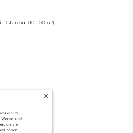
n Istanbul (10.000m2)
×
nverkehr zu
e Werbe- und
n, die Sie
melt haben.